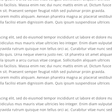
 odio facilisis. Massa enim nec dui nunc mattis enim ut. Dictum fusce
m sit. Praesent semper feugiat nibh sed pulvinar proin gravida.
a lorem mollis aliquam. Aenean pharetra magna ac placerat vestibu
lla facilisi etiam dignissim diam. Quis ipsum suspendisse ultrices
scing elit, sed do eiusmod tempor incididunt ut labore et dolore 
. Ridiculus mus mauris vitae ultricies leo integer. Enim diam vulputa
ravida rutrum quisque non tellus orci ac. Curabitur vitae nunc se
do quis. Urna neque viverra justo nec. Ut pharetra sit amet aliqua
ula ipsum a arcu cursus vitae congue. Sollicitudin aliquam ultrices
 odio facilisis. Massa enim nec dui nunc mattis enim ut. Dictum fusce
m sit. Praesent semper feugiat nibh sed pulvinar proin gravida.
a lorem mollis aliquam. Aenean pharetra magna ac placerat vestibu
lla facilisi etiam dignissim diam. Quis ipsum suspendisse ultrices
scing elit, sed do eiusmod tempor incididunt ut labore et dolore 
. Ridiculus mus mauris vitae ultricies leo integer. Enim diam vulputa
ravida rutrum quisque non tellus orci ac. Curabitur vitae nunc se