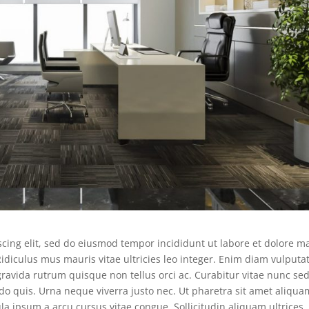
scing elit, sed do eiusmod tempor incididunt ut labore et dolore 
. Ridiculus mus mauris vitae ultricies leo integer. Enim diam vulputa
ravida rutrum quisque non tellus orci ac. Curabitur vitae nunc se
do quis. Urna neque viverra justo nec. Ut pharetra sit amet aliqua
ula ipsum a arcu cursus vitae congue. Sollicitudin aliquam ultrices