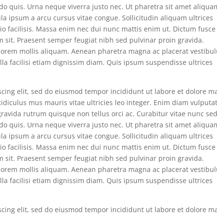
do quis. Urna neque viverra justo nec. Ut pharetra sit amet aliqua
ula ipsum a arcu cursus vitae congue. Sollicitudin aliquam ultrices
 odio facilisis. Massa enim nec dui nunc mattis enim ut. Dictum fusce
m sit. Praesent semper feugiat nibh sed pulvinar proin gravida.
a lorem mollis aliquam. Aenean pharetra magna ac placerat vestibu
lla facilisi etiam dignissim diam. Quis ipsum suspendisse ultrices
scing elit, sed do eiusmod tempor incididunt ut labore et dolore 
. Ridiculus mus mauris vitae ultricies leo integer. Enim diam vulputa
ravida rutrum quisque non tellus orci ac. Curabitur vitae nunc se
do quis. Urna neque viverra justo nec. Ut pharetra sit amet aliqua
ula ipsum a arcu cursus vitae congue. Sollicitudin aliquam ultrices
 odio facilisis. Massa enim nec dui nunc mattis enim ut. Dictum fusce
m sit. Praesent semper feugiat nibh sed pulvinar proin gravida.
a lorem mollis aliquam. Aenean pharetra magna ac placerat vestibu
lla facilisi etiam dignissim diam. Quis ipsum suspendisse ultrices
scing elit, sed do eiusmod tempor incididunt ut labore et dolore 