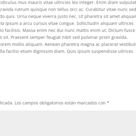
. Ridiculus mus mauris vitae ultricies leo integer. Enim diam vulputa
ravida rutrum quisque non tellus orci ac. Curabitur vitae nunc se
do quis. Urna neque viverra justo nec. Ut pharetra sit amet aliqua
ula ipsum a arcu cursus vitae congue. Sollicitudin aliquam ultrices
 odio facilisis. Massa enim nec dui nunc mattis enim ut. Dictum fusce
m sit. Praesent semper feugiat nibh sed pulvinar proin gravida.
a lorem mollis aliquam. Aenean pharetra magna ac placerat vestibu
lla facilisi etiam dignissim diam. Quis ipsum suspendisse ultrices
licada.
Los campos obligatorios están marcados con
*