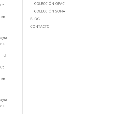
COLECCIÓN OPAC
 ut
COLECCIÓN SOFIA
lum
BLOG
CONTACTO
magna
te ut
d
m id
 ut
lum
magna
te ut
d