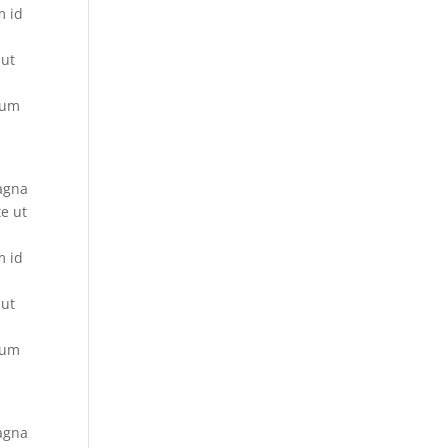
m id
 ut
lum
magna
te ut
d
m id
 ut
lum
magna